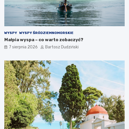
z
o
e
k
n
r
i
z
a
y
s
WYSPY
WYSPY ŚRÓDZIEMNOMORSKIE
k
Małpia wyspa – co warto zobaczyć?
i
c
7 sierpnia 2026
Bartosz Dudziński
h