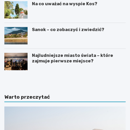
Na co uważać na wyspie Kos?
Sanok – co zobaczyć i zwiedzić?
Najludniejsze miasto świata – które
zajmuje pierwsze miejsce?
C
N
z
a
y
j
n
l
a
e
Warto przeczytać
B
p
a
s
l
z
i
e
j
h
e
o
s
t