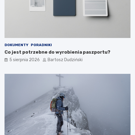
d
t
z
o
e
k
n
r
i
z
a
y
s
k
DOKUMENTY
PORADNIKI
i
Co jest potrzebne do wyrobienia paszportu?
c
h
5 sierpnia 2026
Bartosz Dudziński