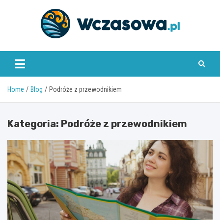
Skip
to
content
www.wczasowa.pl
Home
Blog
Podróże z przewodnikiem
Kategoria:
Podróże z przewodnikiem