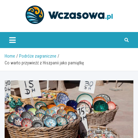
Skip
to
content
www.wczasowa.pl
Home
Podróże zagraniczne
Co warto przywieźć z Hiszpanii jako pamiątkę