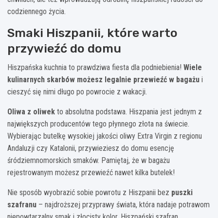
codziennego życia.
Smaki Hiszpanii, które warto
przywieźć do domu
Hiszpańska kuchnia to prawdziwa fiesta dla podniebienia!
Wiele
kulinarnych skarbów możesz legalnie przewieźć w bagażu
i
cieszyć się nimi długo po powrocie z wakacji.
Oliwa z oliwek
to absolutna podstawa. Hiszpania jest jednym z
największych producentów tego płynnego złota na świecie.
Wybierając butelkę wysokiej jakości oliwy Extra Virgin z regionu
Andaluzji czy Katalonii, przywieziesz do domu esencję
śródziemnomorskich smaków. Pamiętaj, że w bagażu
rejestrowanym możesz przewieźć nawet kilka butelek!
Nie sposób wyobrazić sobie powrotu z Hiszpanii bez
puszki
szafranu
– najdroższej przyprawy świata, która nadaje potrawom
niepowtarzalny smak i złocisty kolor. Hiszpański szafran,