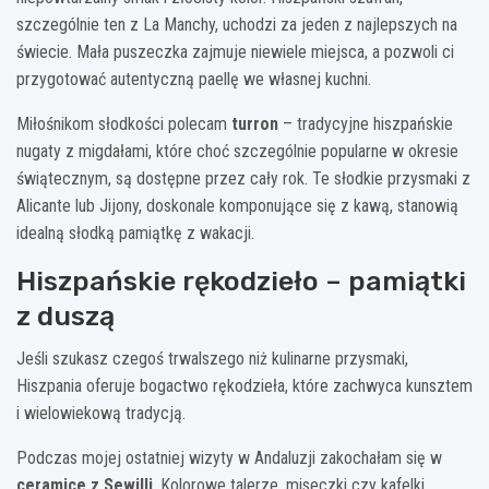
szczególnie ten z La Manchy, uchodzi za jeden z najlepszych na
świecie. Mała puszeczka zajmuje niewiele miejsca, a pozwoli ci
przygotować autentyczną paellę we własnej kuchni.
Miłośnikom słodkości polecam
turron
– tradycyjne hiszpańskie
nugaty z migdałami, które choć szczególnie popularne w okresie
świątecznym, są dostępne przez cały rok. Te słodkie przysmaki z
Alicante lub Jijony, doskonale komponujące się z kawą, stanowią
idealną słodką pamiątkę z wakacji.
Hiszpańskie rękodzieło – pamiątki
z duszą
Jeśli szukasz czegoś trwalszego niż kulinarne przysmaki,
Hiszpania oferuje bogactwo rękodzieła, które zachwyca kunsztem
i wielowiekową tradycją.
Podczas mojej ostatniej wizyty w Andaluzji zakochałam się w
ceramice z Sewilli
. Kolorowe talerze, miseczki czy kafelki