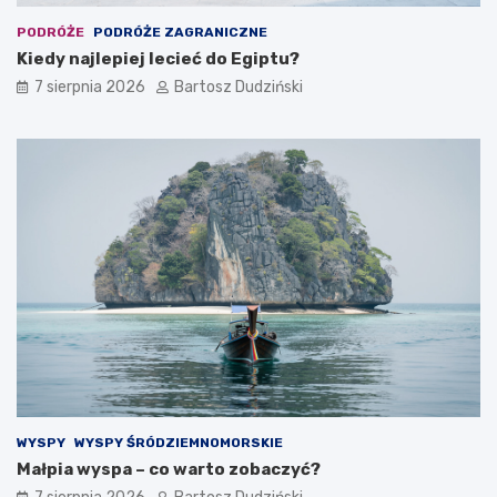
e
n
n
e
PODRÓŻE
PODRÓŻE ZAGRANICZNE
y
m
Kiedy najlepiej lecieć do Egiptu?
n
w
7 sierpnia 2026
Bartosz Dudziński
o
G
c
ó
l
r
e
a
g
c
ó
h
w
Ś
i
w
j
i
e
ę
d
t
z
o
e
k
n
r
i
z
a
y
s
WYSPY
WYSPY ŚRÓDZIEMNOMORSKIE
k
Małpia wyspa – co warto zobaczyć?
i
c