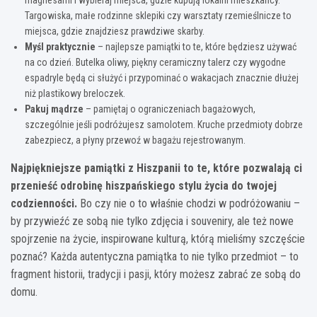
Targowiska, małe rodzinne sklepiki czy warsztaty rzemieślnicze to
miejsca, gdzie znajdziesz prawdziwe skarby.
Myśl praktycznie
– najlepsze pamiątki to te, które będziesz używać
na co dzień. Butelka oliwy, piękny ceramiczny talerz czy wygodne
espadryle będą ci służyć i przypominać o wakacjach znacznie dłużej
niż plastikowy breloczek.
Pakuj mądrze
– pamiętaj o ograniczeniach bagażowych,
szczególnie jeśli podróżujesz samolotem. Kruche przedmioty dobrze
zabezpiecz, a płyny przewoź w bagażu rejestrowanym.
Najpiękniejsze pamiątki z Hiszpanii to te, które pozwalają ci
przenieść odrobinę hiszpańskiego stylu życia do twojej
codzienności.
Bo czy nie o to właśnie chodzi w podróżowaniu –
by przywieźć ze sobą nie tylko zdjęcia i souveniry, ale też nowe
spojrzenie na życie, inspirowane kulturą, którą mieliśmy szczęście
poznać? Każda autentyczna pamiątka to nie tylko przedmiot – to
fragment historii, tradycji i pasji, który możesz zabrać ze sobą do
domu.