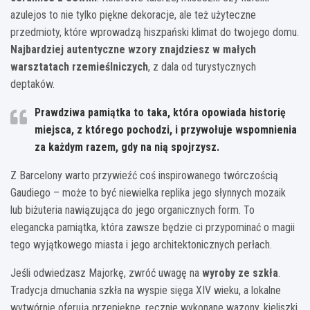
azulejos to nie tylko piękne dekoracje, ale też użyteczne
przedmioty, które wprowadzą hiszpański klimat do twojego domu.
Najbardziej autentyczne wzory znajdziesz w małych
warsztatach rzemieślniczych
, z dala od turystycznych
deptaków.
Prawdziwa pamiątka to taka, która opowiada historię
miejsca, z którego pochodzi, i przywołuje wspomnienia
za każdym razem, gdy na nią spojrzysz.
Z Barcelony warto przywieźć coś inspirowanego twórczością
Gaudiego – może to być niewielka replika jego słynnych mozaik
lub biżuteria nawiązująca do jego organicznych form. To
elegancka pamiątka, która zawsze będzie ci przypominać o magii
tego wyjątkowego miasta i jego architektonicznych perłach.
Jeśli odwiedzasz Majorkę, zwróć uwagę na
wyroby ze szkła
.
Tradycja dmuchania szkła na wyspie sięga XIV wieku, a lokalne
wytwórnie oferują przepiękne, ręcznie wykonane wazony, kieliszki