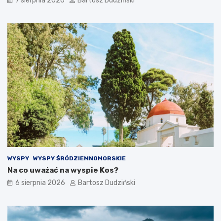
7 sierpnia 2026
Bartosz Dudziński
h
WYSPY
WYSPY ŚRÓDZIEMNOMORSKIE
Na co uważać na wyspie Kos?
6 sierpnia 2026
Bartosz Dudziński