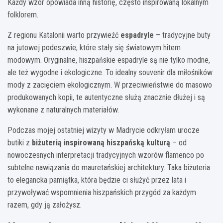
Każdy wzór opowiada inną historię, często inspirowaną lokalnym
folklorem.
Z regionu Katalonii warto przywieźć
espadryle
– tradycyjne buty
na jutowej podeszwie, które stały się światowym hitem
modowym. Oryginalne, hiszpańskie espadryle są nie tylko modne,
ale też wygodne i ekologiczne. To idealny souvenir dla miłośników
mody z zacięciem ekologicznym. W przeciwieństwie do masowo
produkowanych kopii, te autentyczne służą znacznie dłużej i są
wykonane z naturalnych materiałów.
Podczas mojej ostatniej wizyty w Madrycie odkryłam urocze
butiki z
biżuterią inspirowaną hiszpańską kulturą
– od
nowoczesnych interpretacji tradycyjnych wzorów flamenco po
subtelne nawiązania do mauretańskiej architektury. Taka biżuteria
to elegancka pamiątka, która będzie ci służyć przez lata i
przywoływać wspomnienia hiszpańskich przygód za każdym
razem, gdy ją założysz.