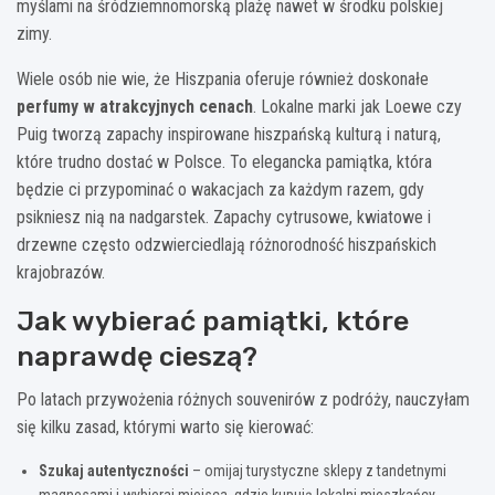
myślami na śródziemnomorską plażę nawet w środku polskiej
zimy.
Wiele osób nie wie, że Hiszpania oferuje również doskonałe
perfumy w atrakcyjnych cenach
. Lokalne marki jak Loewe czy
Puig tworzą zapachy inspirowane hiszpańską kulturą i naturą,
które trudno dostać w Polsce. To elegancka pamiątka, która
będzie ci przypominać o wakacjach za każdym razem, gdy
psikniesz nią na nadgarstek. Zapachy cytrusowe, kwiatowe i
drzewne często odzwierciedlają różnorodność hiszpańskich
krajobrazów.
Jak wybierać pamiątki, które
naprawdę cieszą?
Po latach przywożenia różnych souvenirów z podróży, nauczyłam
się kilku zasad, którymi warto się kierować:
Szukaj autentyczności
– omijaj turystyczne sklepy z tandetnymi
magnesami i wybieraj miejsca, gdzie kupują lokalni mieszkańcy.