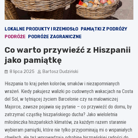
LOKALNE PRODUKTY I RZEMIOSŁO
PAMIĄTKI Z PODRÓŻY
PODRÓŻE
PODRÓŻE ZAGRANICZNE
Co warto przywieźć z Hiszpanii
jako pamiątkę
8 lipca 2025
Bartosz Dudziński
Hiszpania to kraj pełen kolorów, smaków i niezapomnianych
wrażeń. Kiedy pakujesz walizki po cudownych wakacjach na Costa
del Sol, w tętniącej życiem Barcelonie czy na malowniczej
Majorce, zawsze pojawia się pytanie – co przywieźć do domu, by
zatrzymać cząstkę hiszpańskiego ducha? Jako wieloletnia
miłośniczka hiszpańskich klimatów, za każdym razem starannie
wybieram pamiątki, które nie tylko przypominają mi o wspaniałych
chwilach, ale też wprowadzają odrobinę hiszpańskiej radości do