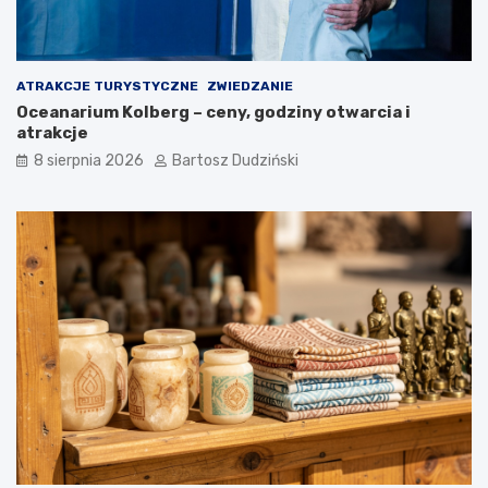
i
z
a
y
s
k
ATRAKCJE TURYSTYCZNE
ZWIEDZANIE
i
Oceanarium Kolberg – ceny, godziny otwarcia i
c
atrakcje
h
8 sierpnia 2026
Bartosz Dudziński