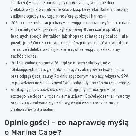
dla dzieci) – idealne miejsce, by ochłodzić się w upalne dni i
zrelaksować na wygodnym leżaku z książką w ręku. Baseny otaczają
zadbane ogrody, tworząc atmosferę spokoju i harmonii.
Różnorodne restauracje i bary – serwujące zarówno wyśmienite dania
kuchni bułgarskiej, jak i międzynarodowej.
Koniecznie spróbuj
lokalnych specjałów, takich jak shopska sałatka czy banica – nie
pożałujesz!
Wieczorem warto usiąść w jednym z barów z widokiem
na morze i delektować się koktajlem, obserwując spektakularny
zachód słońca.
Profesjonalne centrum SPA – gdzie możesz skorzystać z
relaksujących masaży, odmładzających zabiegów na twarz i ciało
oraz odprężającej sauny. Po dniu spędzonym na plaży, wizyta w SPA
to prawdziwa uczta dla zmysłów i doskonały sposób na regenerację.
Atrakcyjny plac zabaw dla dzieci i programy animacyjne – co
szczególnie docenią rodziny z maluchami. Doświadczeni animatorzy
organizują kreatywne gry i zabawy, dzięki czemu rodzice mogą
znaleźć chwilę dla siebie.
Opinie gości – co naprawdę myślą
o Marina Cape?