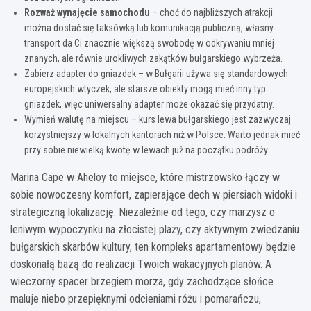
Rozważ wynajęcie samochodu
– choć do najbliższych atrakcji
można dostać się taksówką lub komunikacją publiczną, własny
transport da Ci znacznie większą swobodę w odkrywaniu mniej
znanych, ale równie urokliwych zakątków bułgarskiego wybrzeża.
Zabierz adapter do gniazdek – w Bułgarii używa się standardowych
europejskich wtyczek, ale starsze obiekty mogą mieć inny typ
gniazdek, więc uniwersalny adapter może okazać się przydatny.
Wymień walutę na miejscu – kurs lewa bułgarskiego jest zazwyczaj
korzystniejszy w lokalnych kantorach niż w Polsce. Warto jednak mieć
przy sobie niewielką kwotę w lewach już na początku podróży.
Marina Cape w Aheloy to miejsce, które mistrzowsko łączy w
sobie nowoczesny komfort, zapierające dech w piersiach widoki i
strategiczną lokalizację. Niezależnie od tego, czy marzysz o
leniwym wypoczynku na złocistej plaży, czy aktywnym zwiedzaniu
bułgarskich skarbów kultury, ten kompleks apartamentowy będzie
doskonałą bazą do realizacji Twoich wakacyjnych planów. A
wieczorny spacer brzegiem morza, gdy zachodzące słońce
maluje niebo przepięknymi odcieniami różu i pomarańczu,