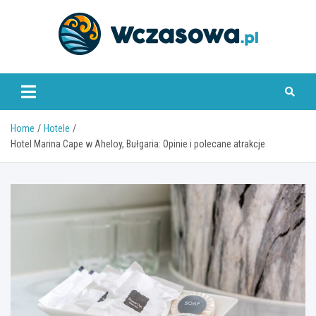
Skip
to
content
www.wczasowa.pl
Home
Hotele
Hotel Marina Cape w Aheloy, Bułgaria: Opinie i polecane atrakcje