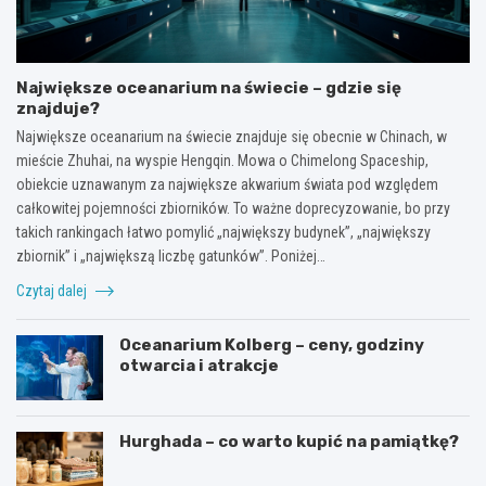
Największe oceanarium na świecie – gdzie się
znajduje?
Największe oceanarium na świecie znajduje się obecnie w Chinach, w
mieście Zhuhai, na wyspie Hengqin. Mowa o Chimelong Spaceship,
obiekcie uznawanym za największe akwarium świata pod względem
całkowitej pojemności zbiorników. To ważne doprecyzowanie, bo przy
takich rankingach łatwo pomylić „największy budynek”, „największy
zbiornik” i „największą liczbę gatunków”. Poniżej…
Czytaj dalej
Oceanarium Kolberg – ceny, godziny
otwarcia i atrakcje
Hurghada – co warto kupić na pamiątkę?