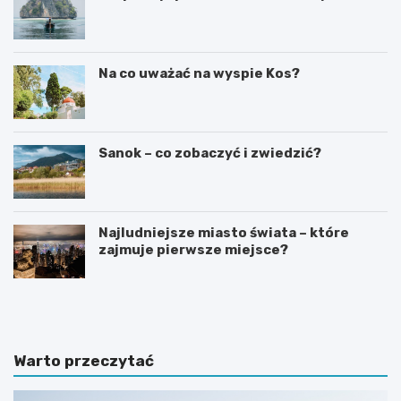
Na co uważać na wyspie Kos?
Sanok – co zobaczyć i zwiedzić?
Najludniejsze miasto świata – które
zajmuje pierwsze miejsce?
C
N
z
a
y
j
n
l
a
e
Warto przeczytać
B
p
a
s
l
z