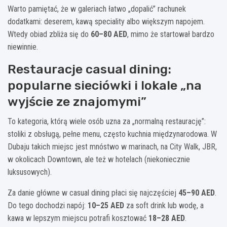
Warto pamiętać, że w galeriach łatwo „dopalić” rachunek
dodatkami: deserem, kawą speciality albo większym napojem.
Wtedy obiad zbliża się do
60–80 AED
, mimo że startował bardzo
niewinnie.
Restauracje casual dining:
popularne sieciówki i lokale „na
wyjście ze znajomymi”
To kategoria, którą wiele osób uzna za „normalną restaurację”:
stoliki z obsługą, pełne menu, często kuchnia międzynarodowa. W
Dubaju takich miejsc jest mnóstwo w marinach, na City Walk, JBR,
w okolicach Downtown, ale też w hotelach (niekoniecznie
luksusowych).
Za danie główne w casual dining płaci się najczęściej
45–90 AED
.
Do tego dochodzi napój:
10–25 AED
za soft drink lub wodę, a
kawa w lepszym miejscu potrafi kosztować
18–28 AED
.