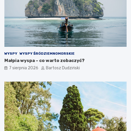
i
w
j
i
e
ę
d
t
z
o
e
k
n
r
i
z
a
y
s
WYSPY
WYSPY ŚRÓDZIEMNOMORSKIE
k
Małpia wyspa – co warto zobaczyć?
i
c
7 sierpnia 2026
Bartosz Dudziński
h