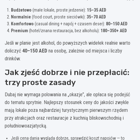
Budżetowo
(małe lokale, proste jedzenie):
15–35 AED
Normalnie
(food court, proste sieciówki):
35–70 AED
Komfortowo
(casual dining + napój + czasem deser):
80–150 AED
Premium
(hotel/znana restauracja, bez alkoholu):
180–350+ AED
Jeśli w planie jest alkohol, do powyższych widełek realnie warto
doliczyć
40–150 AED
na osobę, zależnie od miejsca i liczby
drinków.
Jak zjeść dobrze i nie przepłacić:
trzy proste zasady
Dubaj nie wymaga polowania na „okazje”, ale opłaca się podejść
do tematu sprytnie. Najlepszy stosunek ceny do jakości zwykle
mają lokale poza najbardziej turystycznym pierwszym rzędem
przy atrakcjach oraz restauracje z kuchnią bliskowschodnią i
południowoazjatycką.
Jeśli cena dania wygląda dobrze, sprawdzić koszt napojów — to