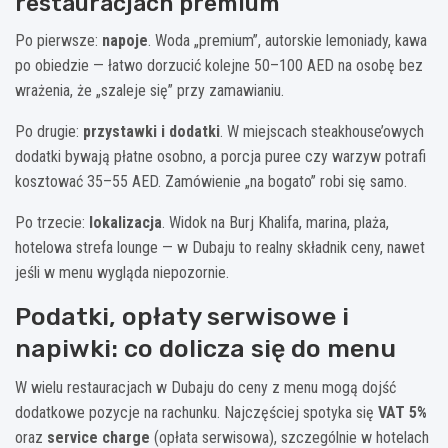
restauracjach premium
Po pierwsze:
napoje
. Woda „premium”, autorskie lemoniady, kawa
po obiedzie — łatwo dorzucić kolejne 50–100 AED na osobę bez
wrażenia, że „szaleje się” przy zamawianiu.
Po drugie:
przystawki i dodatki
. W miejscach steakhouse’owych
dodatki bywają płatne osobno, a porcja puree czy warzyw potrafi
kosztować 35–55 AED. Zamówienie „na bogato” robi się samo.
Po trzecie:
lokalizacja
. Widok na Burj Khalifa, marina, plaża,
hotelowa strefa lounge — w Dubaju to realny składnik ceny, nawet
jeśli w menu wygląda niepozornie.
Podatki, opłaty serwisowe i
napiwki: co dolicza się do menu
W wielu restauracjach w Dubaju do ceny z menu mogą dojść
dodatkowe pozycje na rachunku. Najczęściej spotyka się
VAT 5%
oraz
service charge
(opłata serwisowa), szczególnie w hotelach