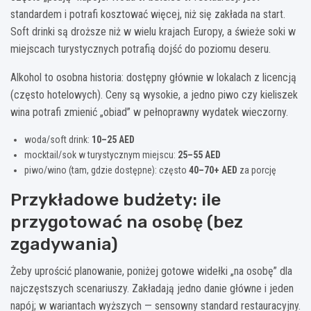
standardem i potrafi kosztować więcej, niż się zakłada na start.
Soft drinki są droższe niż w wielu krajach Europy, a świeże soki w
miejscach turystycznych potrafią dojść do poziomu deseru.
Alkohol to osobna historia: dostępny głównie w lokalach z licencją
(często hotelowych). Ceny są wysokie, a jedno piwo czy kieliszek
wina potrafi zmienić „obiad” w pełnoprawny wydatek wieczorny.
woda/soft drink:
10–25 AED
mocktail/sok w turystycznym miejscu:
25–55 AED
piwo/wino (tam, gdzie dostępne): często
40–70+ AED
za porcję
Przykładowe budżety: ile
przygotować na osobę (bez
zgadywania)
Żeby uprościć planowanie, poniżej gotowe widełki „na osobę” dla
najczęstszych scenariuszy. Zakładają jedno danie główne i jeden
napój; w wariantach wyższych — sensowny standard restauracyjny.