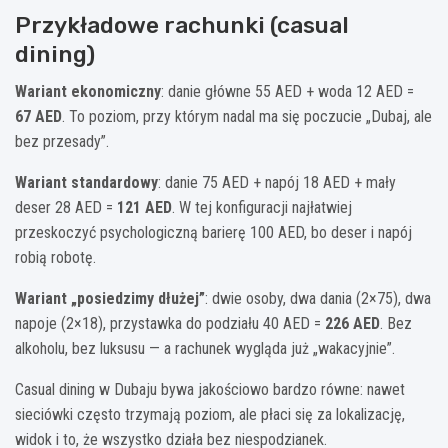
Przykładowe rachunki (casual
dining)
Wariant ekonomiczny
: danie główne 55 AED + woda 12 AED =
67 AED
. To poziom, przy którym nadal ma się poczucie „Dubaj, ale
bez przesady”.
Wariant standardowy
: danie 75 AED + napój 18 AED + mały
deser 28 AED =
121 AED
. W tej konfiguracji najłatwiej
przeskoczyć psychologiczną barierę 100 AED, bo deser i napój
robią robotę.
Wariant „posiedzimy dłużej”
: dwie osoby, dwa dania (2×75), dwa
napoje (2×18), przystawka do podziału 40 AED =
226 AED
. Bez
alkoholu, bez luksusu — a rachunek wygląda już „wakacyjnie”.
Casual dining w Dubaju bywa jakościowo bardzo równe: nawet
sieciówki często trzymają poziom, ale płaci się za lokalizację,
widok i to, że wszystko działa bez niespodzianek.