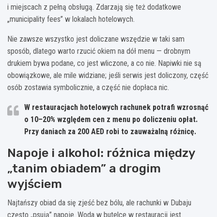
i miejscach z pełną obsługą. Zdarzają się też dodatkowe
„municipality fees” w lokalach hotelowych.
Nie zawsze wszystko jest doliczane wszędzie w taki sam
sposób, dlatego warto rzucić okiem na dół menu — drobnym
drukiem bywa podane, co jest wliczone, a co nie. Napiwki nie są
obowiązkowe, ale mile widziane; jeśli serwis jest doliczony, część
osób zostawia symbolicznie, a część nie dopłaca nic.
W restauracjach hotelowych rachunek potrafi wzrosnąć
o
10–20%
względem cen z menu po doliczeniu opłat.
Przy daniach za 200 AED robi to zauważalną różnicę.
Napoje i alkohol: różnica między
„tanim obiadem” a drogim
wyjściem
Najtańszy obiad da się zjeść bez bólu, ale rachunki w Dubaju
często „psują” napoje. Woda w butelce w restauracji jest