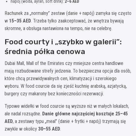
napój (woda, ayran, soft drink):
2–6 AED
Rachunek za „normalny” zestaw (danie + napój) zamyka się często
w
15–35 AED
. Trzeba tylko zaakceptować, że wnętrza bywają
skromne, a obsługa nastawiona na tempo, nie na celebrę.
Food courty i „szybko w galerii”:
średnia półka cenowa
Dubai Mall, Mall of the Emirates czy mniejsze centra handlowe
mają rozbudowane strefy jedzenia. To bezpieczna opcja dla osób,
które chcą przewidywalnych cen, klimatyzacji i szerokiego
wyboru. W food courcie da się zjeść kuchnię arabską, azjatycką,
burgery czy makarony bez konieczności rezerwacji.
Typowe widełki w food courcie są wyższe niż w małych lokalach,
ale nadal rozsądne.
Danie główne najczęściej kosztuje 25–45
AED
, a zestawy typu „meal” (danie + frytki + napój) trzymają się
zwykle w okolicy
30–55 AED
.