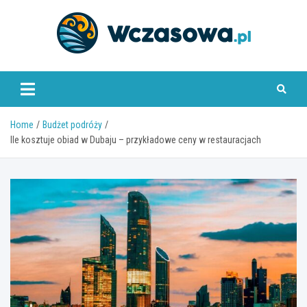
Skip
to
content
www.wczasowa.pl
Home
Budżet podróży
Ile kosztuje obiad w Dubaju – przykładowe ceny w restauracjach