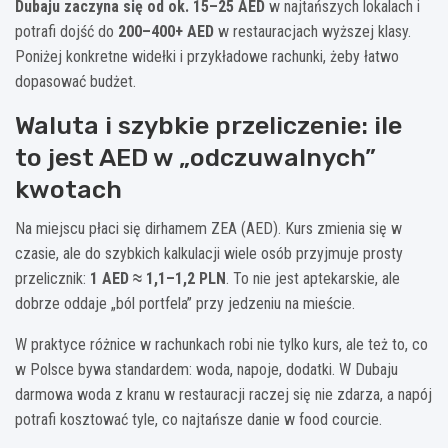
Dubaju zaczyna się od ok. 15–25 AED
w najtańszych lokalach i
potrafi dojść do
200–400+ AED
w restauracjach wyższej klasy.
Poniżej konkretne widełki i przykładowe rachunki, żeby łatwo
dopasować budżet.
Waluta i szybkie przeliczenie: ile
to jest AED w „odczuwalnych”
kwotach
Na miejscu płaci się dirhamem ZEA (AED). Kurs zmienia się w
czasie, ale do szybkich kalkulacji wiele osób przyjmuje prosty
przelicznik:
1 AED ≈ 1,1–1,2 PLN
. To nie jest aptekarskie, ale
dobrze oddaje „ból portfela” przy jedzeniu na mieście.
W praktyce różnice w rachunkach robi nie tylko kurs, ale też to, co
w Polsce bywa standardem: woda, napoje, dodatki. W Dubaju
darmowa woda z kranu w restauracji raczej się nie zdarza, a napój
potrafi kosztować tyle, co najtańsze danie w food courcie.