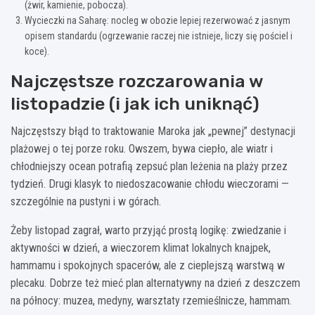
(żwir, kamienie, pobocza).
Wycieczki na Saharę: nocleg w obozie lepiej rezerwować z jasnym
opisem standardu (ogrzewanie raczej nie istnieje, liczy się pościel i
koce).
Najczęstsze rozczarowania w
listopadzie (i jak ich uniknąć)
Najczęstszy błąd to traktowanie Maroka jak „pewnej” destynacji
plażowej o tej porze roku. Owszem, bywa ciepło, ale wiatr i
chłodniejszy ocean potrafią zepsuć plan leżenia na plaży przez
tydzień. Drugi klasyk to niedoszacowanie chłodu wieczorami —
szczególnie na pustyni i w górach.
Żeby listopad zagrał, warto przyjąć prostą logikę: zwiedzanie i
aktywności w dzień, a wieczorem klimat lokalnych knajpek,
hammamu i spokojnych spacerów, ale z cieplejszą warstwą w
plecaku. Dobrze też mieć plan alternatywny na dzień z deszczem
na północy: muzea, medyny, warsztaty rzemieślnicze, hammam.