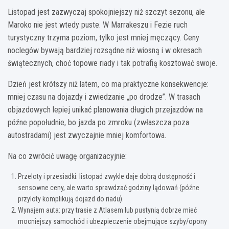
Listopad jest zazwyczaj spokojniejszy niż szczyt sezonu, ale
Maroko nie jest wtedy puste. W Marrakeszu i Fezie ruch
turystyczny trzyma poziom, tylko jest mniej męczący. Ceny
noclegów bywają bardziej rozsądne niż wiosną i w okresach
świątecznych, choć topowe riady i tak potrafią kosztować swoje.
Dzień jest krótszy niż latem, co ma praktyczne konsekwencje:
mniej czasu na dojazdy i zwiedzanie „po drodze”. W trasach
objazdowych lepiej unikać planowania długich przejazdów na
późne popołudnie, bo jazda po zmroku (zwłaszcza poza
autostradami) jest zwyczajnie mniej komfortowa.
Na co zwrócić uwagę organizacyjnie:
Przeloty i przesiadki: listopad zwykle daje dobrą dostępność i
sensowne ceny, ale warto sprawdzać godziny lądowań (późne
przyloty komplikują dojazd do riadu).
Wynajem auta: przy trasie z Atlasem lub pustynią dobrze mieć
mocniejszy samochód i ubezpieczenie obejmujące szyby/opony