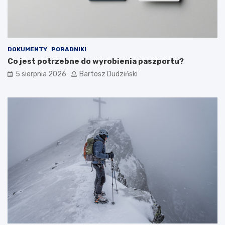
n
r
i
z
a
y
s
k
DOKUMENTY
PORADNIKI
i
Co jest potrzebne do wyrobienia paszportu?
c
h
5 sierpnia 2026
Bartosz Dudziński