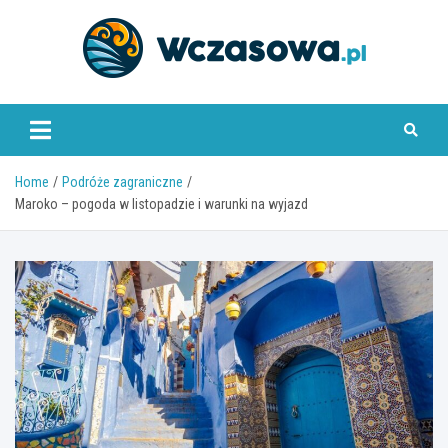
Skip
to
content
www.wczasowa.pl
Home
Podróże zagraniczne
Maroko – pogoda w listopadzie i warunki na wyjazd