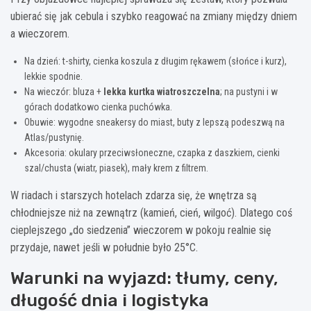
ubierać się jak cebula i szybko reagować na zmiany między dniem
a wieczorem.
Na dzień: t-shirty, cienka koszula z długim rękawem (słońce i kurz),
lekkie spodnie.
Na wieczór: bluza +
lekka kurtka wiatroszczelna
; na pustyni i w
górach dodatkowo cienka puchówka.
Obuwie: wygodne sneakersy do miast, buty z lepszą podeszwą na
Atlas/pustynię.
Akcesoria: okulary przeciwsłoneczne, czapka z daszkiem, cienki
szal/chusta (wiatr, piasek), mały krem z filtrem.
W riadach i starszych hotelach zdarza się, że wnętrza są
chłodniejsze niż na zewnątrz (kamień, cień, wilgoć). Dlatego coś
cieplejszego „do siedzenia” wieczorem w pokoju realnie się
przydaje, nawet jeśli w południe było 25°C.
Warunki na wyjazd: tłumy, ceny,
długość dnia i logistyka