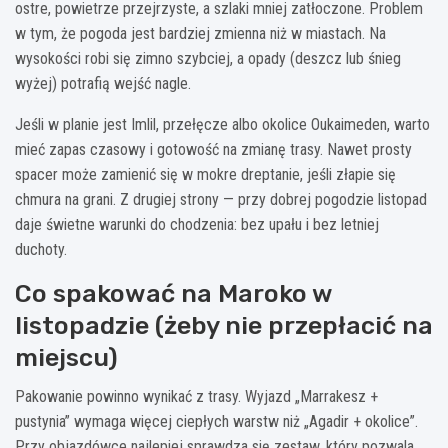
ostre, powietrze przejrzyste, a szlaki mniej zatłoczone. Problem
w tym, że pogoda jest bardziej zmienna niż w miastach. Na
wysokości robi się zimno szybciej, a opady (deszcz lub śnieg
wyżej) potrafią wejść nagle.
Jeśli w planie jest Imlil, przełęcze albo okolice Oukaimeden, warto
mieć zapas czasowy i gotowość na zmianę trasy. Nawet prosty
spacer może zamienić się w mokre dreptanie, jeśli złapie się
chmura na grani. Z drugiej strony — przy dobrej pogodzie listopad
daje świetne warunki do chodzenia: bez upału i bez letniej
duchoty.
Co spakować na Maroko w
listopadzie (żeby nie przepłacić na
miejscu)
Pakowanie powinno wynikać z trasy. Wyjazd „Marrakesz +
pustynia” wymaga więcej ciepłych warstw niż „Agadir + okolice”.
Przy objazdówce najlepiej sprawdza się zestaw, który pozwala