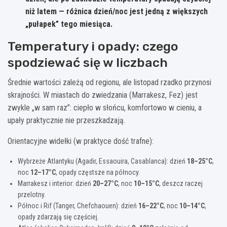
niż latem — różnica dzień/noc jest jedną z większych
„pułapek” tego miesiąca.
Temperatury i opady: czego
spodziewać się w liczbach
Średnie wartości zależą od regionu, ale listopad rzadko przynosi
skrajności. W miastach do zwiedzania (Marrakesz, Fez) jest
zwykle „w sam raz”: ciepło w słońcu, komfortowo w cieniu, a
upały praktycznie nie przeszkadzają.
Orientacyjne widełki (w praktyce dość trafne):
Wybrzeże Atlantyku (Agadir, Essaouira, Casablanca): dzień
18–25°C
,
noc
12–17°C
, opady częstsze na północy.
Marrakesz i interior: dzień
20–27°C
, noc
10–15°C
, deszcz raczej
przelotny.
Północ i Rif (Tanger, Chefchaouen): dzień
16–22°C
, noc
10–14°C
,
opady zdarzają się częściej.