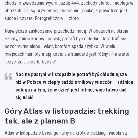
chodzi o zwiedzanie wydm, jazdę 4×4, zachody słońca i noclegi w
obozach. Dni są przyjemne, słońce nie „spala”, a powietrze jest
suche i czyste. Fotograficznie — złoto.
Największe zaskoczenie przychodzi nocą. W obozach na skraju
Sahary, mimo koców i ognisk, potrafi być chłodno. Jeśli trafi się
bezchmurne niebo i wiatr, komfort spada szybko. W wielu
miejscach namioty mają koce, ale standard jest różny i nie warto
liczyć, że „jakoś to będzie”.
Noc na pustyni w listopadzie potrafi być chłodniejsza
niż w Polsce w ciepły październikowy wieczór — różnica
polega na tym, że w dzień jest letnio, więc łatwo dać
się uśpić.
Góry Atlas w listopadzie: trekking
tak, ale z planem B
Atlas w listopadzie bywa genialny na krótkie trekkingi: widoki są