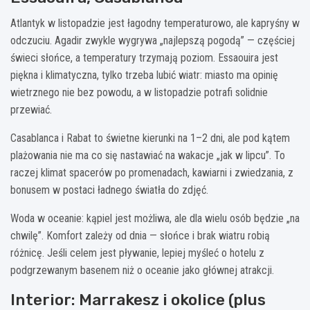
Atlantyk w listopadzie jest łagodny temperaturowo, ale kapryśny w
odczuciu. Agadir zwykle wygrywa „najlepszą pogodą” — częściej
świeci słońce, a temperatury trzymają poziom. Essaouira jest
piękna i klimatyczna, tylko trzeba lubić wiatr: miasto ma opinię
wietrznego nie bez powodu, a w listopadzie potrafi solidnie
przewiać.
Casablanca i Rabat to świetne kierunki na 1–2 dni, ale pod kątem
plażowania nie ma co się nastawiać na wakacje „jak w lipcu”. To
raczej klimat spacerów po promenadach, kawiarni i zwiedzania, z
bonusem w postaci ładnego światła do zdjęć.
Woda w oceanie: kąpiel jest możliwa, ale dla wielu osób będzie „na
chwilę”. Komfort zależy od dnia — słońce i brak wiatru robią
różnicę. Jeśli celem jest pływanie, lepiej myśleć o hotelu z
podgrzewanym basenem niż o oceanie jako głównej atrakcji.
Interior: Marrakesz i okolice (plus