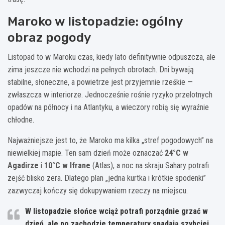
Maroko w listopadzie: ogólny
obraz pogody
Listopad to w Maroku czas, kiedy lato definitywnie odpuszcza, ale
zima jeszcze nie wchodzi na pełnych obrotach. Dni bywają
stabilne, słoneczne, a powietrze jest przyjemnie rześkie —
zwłaszcza w interiorze. Jednocześnie rośnie ryzyko przelotnych
opadów na północy i na Atlantyku, a wieczory robią się wyraźnie
chłodne.
Najważniejsze jest to, że Maroko ma kilka „stref pogodowych” na
niewielkiej mapie. Ten sam dzień może oznaczać
24°C w
Agadirze
i
10°C w Ifrane
(Atlas), a noc na skraju Sahary potrafi
zejść blisko zera. Dlatego plan „jedna kurtka i krótkie spodenki”
zazwyczaj kończy się dokupywaniem rzeczy na miejscu.
W listopadzie słońce wciąż potrafi porządnie grzać w
dzień, ale po zachodzie temperatury spadają szybciej