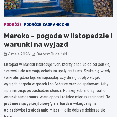
PODRÓŻE
PODRÓŻE ZAGRANICZNE
Maroko – pogoda w listopadzie i
warunki na wyjazd
6 maja 2026
Bartosz Dudziński
Listopad w Maroku interesuje tych, którzy chcą uciec od polskiej
szarówki, ale nie mają ochoty na upały ani tłumy. Szuka się wtedy
konkretu: gdzie będzie najcieplej, czy da się popływać, jak
wygląda pogoda w górach i na Saharze oraz co spakować, żeby
nie zmarznąć po zachodzie słońca. Poniżej zebrane są realne
warunki: temperatury, wiatr, opady i różnice między regionami.
To
jest miesiąc „przejściowy”, ale bardzo wdzięczny na
objazdówkę i zwiedzanie miast
— o ile dobrze dobierze się
trasę.