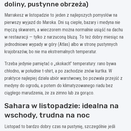
doliny, pustynne obrzeża)
Marrakesz w listopadzie to jeden z najlepszych pomysłów na
pierwszy wyjazd do Maroka. Dni są ciepłe, bazary i medyna nie
męczą skwarem, a wieczorem można normalnie usiąść na dachu
w restauracji — tylko z narzuconą bluzą. To też dobry miesiąc na
jednodniowe wypady w góry (Atlas) albo w stronę pustynnych
krajobrazów, bo nie ma ekstremalnych temperatur.
Trzeba jedynie pamiętać o „skokach” temperatury: rano bywa
chłodno, w południe t-shirt, a po zachodzie znów kurtka. W
praktyce najlepiej działa ubiór warstwowy, bo pozwala przejść z
medyny do ogrodu, a potem do klimatyzowanego riadu bez
ciągłego marudzenia, że za zimno lub za gorąco.
Sahara w listopadzie: idealna na
wschody, trudna na noc
Listopad to bardzo dobry czas na pustynię, szczególnie jeśli