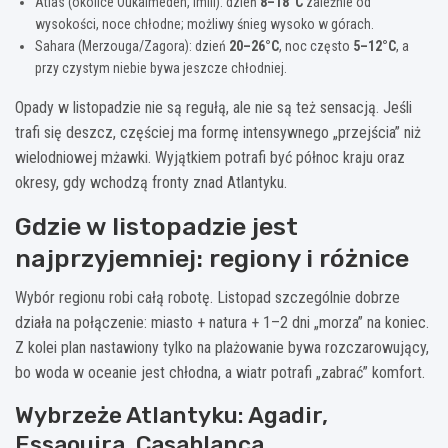
Atlas (okolice Oukaimeden, Imlil): dzień
8–18°C
zależnie od
wysokości, noce chłodne; możliwy śnieg wysoko w górach.
Sahara (Merzouga/Zagora): dzień
20–26°C
, noc często
5–12°C
, a
przy czystym niebie bywa jeszcze chłodniej.
Opady w listopadzie nie są regułą, ale nie są też sensacją. Jeśli
trafi się deszcz, częściej ma formę intensywnego „przejścia” niż
wielodniowej mżawki. Wyjątkiem potrafi być północ kraju oraz
okresy, gdy wchodzą fronty znad Atlantyku.
Gdzie w listopadzie jest
najprzyjemniej: regiony i różnice
Wybór regionu robi całą robotę. Listopad szczególnie dobrze
działa na połączenie: miasto + natura + 1–2 dni „morza” na koniec.
Z kolei plan nastawiony tylko na plażowanie bywa rozczarowujący,
bo woda w oceanie jest chłodna, a wiatr potrafi „zabrać” komfort.
Wybrzeże Atlantyku: Agadir,
Essaouira, Casablanca