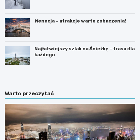
Wenecja – atrakcje warte zobaczenia!
Najłatwiejszy szlak na Śnieżkę – trasa dla
każdego
C
N
z
a
y
j
n
l
a
e
Warto przeczytać
B
p
a
s
l
z
i
e
j
h
e
o
s
t
t
e