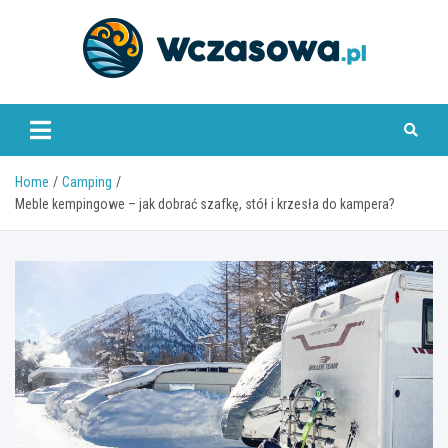
Skip
to
content
www.wczasowa.pl
Home
Camping
Meble kempingowe – jak dobrać szafkę, stół i krzesła do kampera?