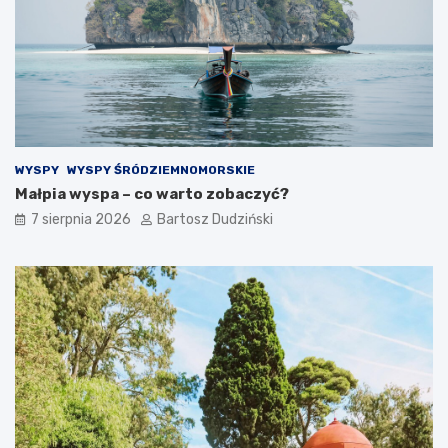
j
i
e
ę
d
t
z
o
e
k
n
r
i
z
a
y
s
WYSPY
WYSPY ŚRÓDZIEMNOMORSKIE
k
Małpia wyspa – co warto zobaczyć?
i
c
7 sierpnia 2026
Bartosz Dudziński
h