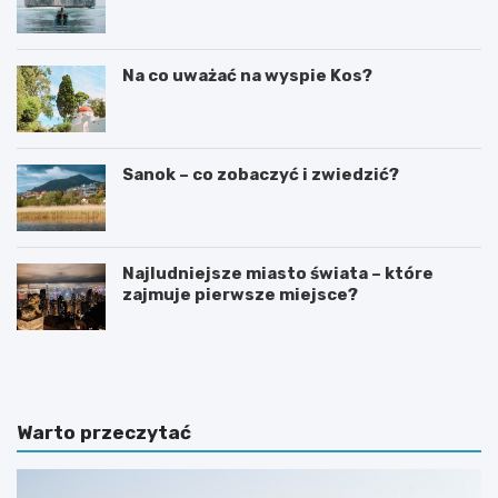
Na co uważać na wyspie Kos?
Sanok – co zobaczyć i zwiedzić?
Najludniejsze miasto świata – które
zajmuje pierwsze miejsce?
C
N
z
a
y
j
n
l
a
e
Warto przeczytać
B
p
a
s
l
z
i
e