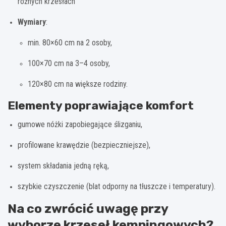
różnych krzesłach
Wymiary
:
min. 80×60 cm na 2 osoby,
100×70 cm na 3–4 osoby,
120×80 cm na większe rodziny.
Elementy poprawiające komfort
gumowe nóżki zapobiegające ślizganiu,
profilowane krawędzie (bezpieczniejsze),
system składania jedną ręką,
szybkie czyszczenie (blat odporny na tłuszcze i temperatury).
Na co zwrócić uwagę przy
wyborze krzeseł kempingowych?