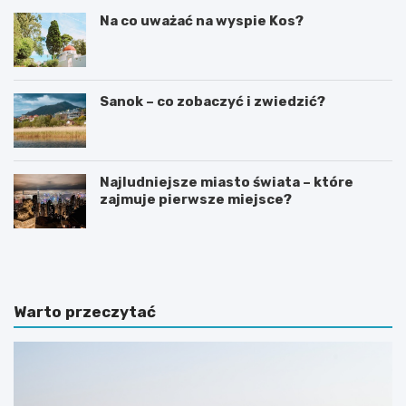
Na co uważać na wyspie Kos?
Sanok – co zobaczyć i zwiedzić?
Najludniejsze miasto świata – które
zajmuje pierwsze miejsce?
C
N
z
a
y
j
n
l
a
e
Warto przeczytać
B
p
a
s
l
z
i
e
j
h
e
o