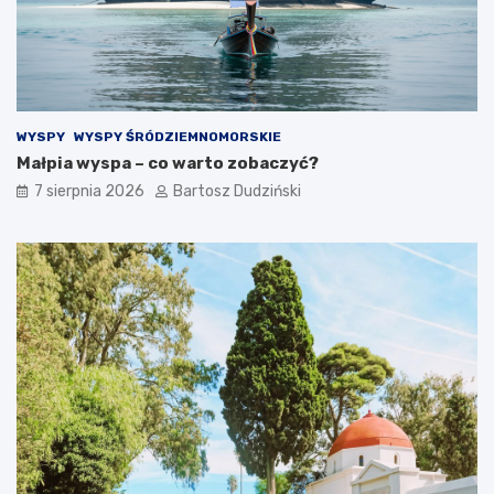
z
o
e
k
n
r
i
z
a
y
s
WYSPY
WYSPY ŚRÓDZIEMNOMORSKIE
k
Małpia wyspa – co warto zobaczyć?
i
c
7 sierpnia 2026
Bartosz Dudziński
h