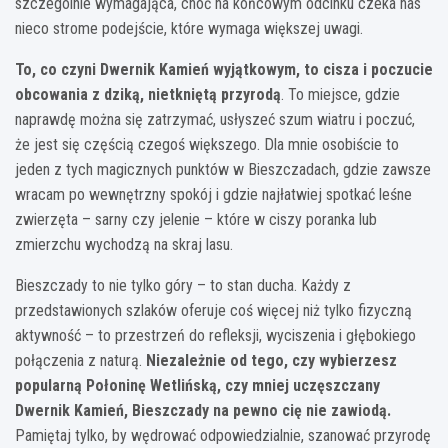
szczególnie wymagająca, choć na końcowym odcinku czeka nas
nieco strome podejście, które wymaga większej uwagi.
To, co czyni Dwernik Kamień wyjątkowym, to cisza i poczucie
obcowania z dziką, nietkniętą przyrodą
. To miejsce, gdzie
naprawdę można się zatrzymać, usłyszeć szum wiatru i poczuć,
że jest się częścią czegoś większego. Dla mnie osobiście to
jeden z tych magicznych punktów w Bieszczadach, gdzie zawsze
wracam po wewnętrzny spokój i gdzie najłatwiej spotkać leśne
zwierzęta – sarny czy jelenie – które w ciszy poranka lub
zmierzchu wychodzą na skraj lasu.
Bieszczady to nie tylko góry – to stan ducha. Każdy z
przedstawionych szlaków oferuje coś więcej niż tylko fizyczną
aktywność – to przestrzeń do refleksji, wyciszenia i głębokiego
połączenia z naturą.
Niezależnie od tego, czy wybierzesz
popularną Połoninę Wetlińską, czy mniej uczęszczany
Dwernik Kamień, Bieszczady na pewno cię nie zawiodą.
Pamiętaj tylko, by wędrować odpowiedzialnie, szanować przyrodę