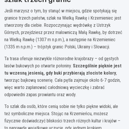
Jeśli marzysz o tym, by stanąć w miejscu, gdzie spotykają się
granice trzech państw, szlak na Wielką Rawkę i Krzemieniec jest
stworzony dla ciebie. Rozpoczynając wędrówkę z Ustrzyk
Górnych, przejdziesz przez malowniczą Małą Rawkę, by dotrzeć
na Wielką Rawkę (1307 m n.p.m.), a następnie na Krzemieniec
(1335 m n.p.m.) – trójstyk granic Polski, Ukrainy i Słowacji.
Ta trasa oferuje niezwykle różnorodne krajobrazy – od gęstych
lasów bukowych po otwarte połoniny.
Szczególnie pięknie jest
tu wczesną jesienią, gdy buki przybierają złociste kolory
,
tworząc bajkową scenerię. Cała pętla zajmuje około 6-7 godzin,
więc warto zaplanować całodniową wycieczkę i zabrać
odpowiedni zapas prowiantu oraz wody.
To szlak dla osób, które cenią sobie nie tylko piękne widoki, ale
też symboliczne miejsca. Stojąc na Krzemieńcu, możesz
fizycznie doświadczyć bliskości trzech różnych kultur i krajów –
to naprawdę wyjątkowe uczucie, gdy jednym krokiem