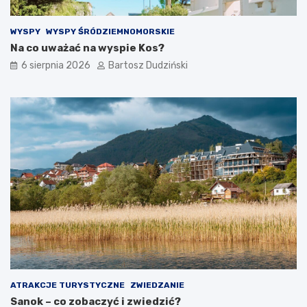
WYSPY
WYSPY ŚRÓDZIEMNOMORSKIE
Na co uważać na wyspie Kos?
6 sierpnia 2026
Bartosz Dudziński
ATRAKCJE TURYSTYCZNE
ZWIEDZANIE
Sanok – co zobaczyć i zwiedzić?