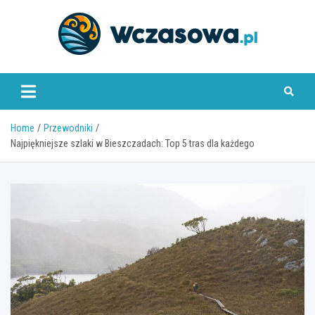
Skip
to
content
www.wczasowa.pl
Home
Przewodniki
Najpiękniejsze szlaki w Bieszczadach: Top 5 tras dla każdego