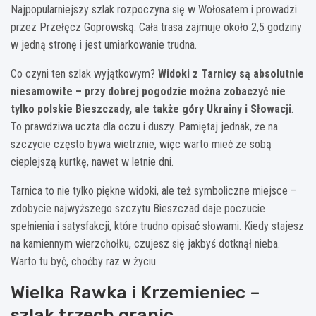
Najpopularniejszy szlak rozpoczyna się w Wołosatem i prowadzi
przez Przełęcz Goprowską. Cała trasa zajmuje około 2,5 godziny
w jedną stronę i jest umiarkowanie trudna.
Co czyni ten szlak wyjątkowym?
Widoki z Tarnicy są absolutnie
niesamowite – przy dobrej pogodzie można zobaczyć nie
tylko polskie Bieszczady, ale także góry Ukrainy i Słowacji
.
To prawdziwa uczta dla oczu i duszy. Pamiętaj jednak, że na
szczycie często bywa wietrznie, więc warto mieć ze sobą
cieplejszą kurtkę, nawet w letnie dni.
Tarnica to nie tylko piękne widoki, ale też symboliczne miejsce –
zdobycie najwyższego szczytu Bieszczad daje poczucie
spełnienia i satysfakcji, które trudno opisać słowami. Kiedy stajesz
na kamiennym wierzchołku, czujesz się jakbyś dotknął nieba.
Warto tu być, choćby raz w życiu.
Wielka Rawka i Krzemieniec –
szlak trzech granic