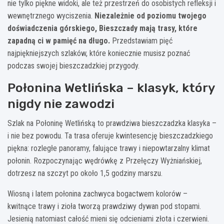
nie tylko piękne widoki, ale też przestrzeń do osobistych refleksji i
wewnętrznego wyciszenia.
Niezależnie od poziomu twojego
doświadczenia górskiego, Bieszczady mają trasy, które
zapadną ci w pamięć na długo.
Przedstawiam pięć
najpiękniejszych szlaków, które koniecznie musisz poznać
podczas swojej bieszczadzkiej przygody.
Połonina Wetlińska – klasyk, który
nigdy nie zawodzi
Szlak na Połoninę Wetlińską to prawdziwa bieszczadzka klasyka –
i nie bez powodu. Ta trasa oferuje kwintesencję bieszczadzkiego
piękna: rozległe panoramy, falujące trawy i niepowtarzalny klimat
połonin. Rozpoczynając wędrówkę z Przełęczy Wyżniańskiej,
dotrzesz na szczyt po około 1,5 godziny marszu.
Wiosną i latem połonina zachwyca bogactwem kolorów –
kwitnące trawy i zioła tworzą prawdziwy dywan pod stopami.
Jesienią natomiast całość mieni się odcieniami złota i czerwieni.