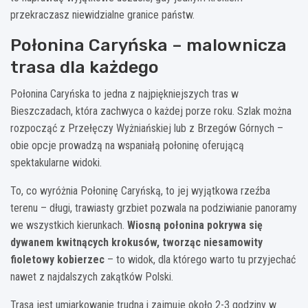
przekraczasz niewidzialne granice państw.
Połonina Caryńska – malownicza
trasa dla każdego
Połonina Caryńska to jedna z najpiękniejszych tras w
Bieszczadach, która zachwyca o każdej porze roku. Szlak można
rozpocząć z Przełęczy Wyżniańskiej lub z Brzegów Górnych –
obie opcje prowadzą na wspaniałą połoninę oferującą
spektakularne widoki.
To, co wyróżnia Połoninę Caryńską, to jej wyjątkowa rzeźba
terenu – długi, trawiasty grzbiet pozwala na podziwianie panoramy
we wszystkich kierunkach.
Wiosną połonina pokrywa się
dywanem kwitnących krokusów, tworząc niesamowity
fioletowy kobierzec
– to widok, dla którego warto tu przyjechać
nawet z najdalszych zakątków Polski.
Trasa jest umiarkowanie trudna i zajmuje około 2-3 godziny w