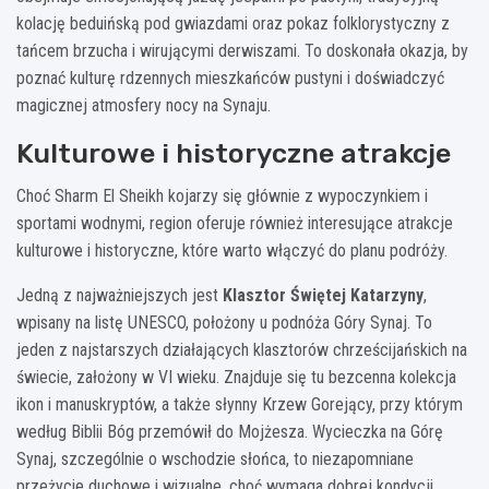
kolację beduińską pod gwiazdami oraz pokaz folklorystyczny z
tańcem brzucha i wirującymi derwiszami. To doskonała okazja, by
poznać kulturę rdzennych mieszkańców pustyni i doświadczyć
magicznej atmosfery nocy na Synaju.
Kulturowe i historyczne atrakcje
Choć Sharm El Sheikh kojarzy się głównie z wypoczynkiem i
sportami wodnymi, region oferuje również interesujące atrakcje
kulturowe i historyczne, które warto włączyć do planu podróży.
Jedną z najważniejszych jest
Klasztor Świętej Katarzyny
,
wpisany na listę UNESCO, położony u podnóża Góry Synaj. To
jeden z najstarszych działających klasztorów chrześcijańskich na
świecie, założony w VI wieku. Znajduje się tu bezcenna kolekcja
ikon i manuskryptów, a także słynny Krzew Gorejący, przy którym
według Biblii Bóg przemówił do Mojżesza. Wycieczka na Górę
Synaj, szczególnie o wschodzie słońca, to niezapomniane
przeżycie duchowe i wizualne, choć wymaga dobrej kondycji