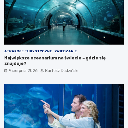
e
ę
d
t
z
o
e
k
n
r
i
z
a
y
s
k
ATRAKCJE TURYSTYCZNE
ZWIEDZANIE
i
Największe oceanarium na świecie – gdzie się
c
znajduje?
h
9 sierpnia 2026
Bartosz Dudziński