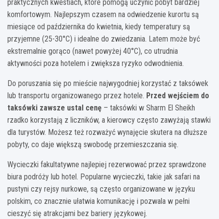
praktycznych kwestiach, które pomogą uczynić pobyt bardziej
komfortowym. Najlepszym czasem na odwiedzenie kurortu są
miesiące od października do kwietnia, kiedy temperatury są
przyjemne (25-30°C) i idealne do zwiedzania. Latem może być
ekstremalnie gorąco (nawet powyżej 40°C), co utrudnia
aktywności poza hotelem i zwiększa ryzyko odwodnienia.
Do poruszania się po mieście najwygodniej korzystać z taksówek
lub transportu organizowanego przez hotele.
Przed wejściem do
taksówki zawsze ustal cenę
– taksówki w Sharm El Sheikh
rzadko korzystają z liczników, a kierowcy często zawyżają stawki
dla turystów. Możesz też rozważyć wynajęcie skutera na dłuższe
pobyty, co daje większą swobodę przemieszczania się.
Wycieczki fakultatywne najlepiej rezerwować przez sprawdzone
biura podróży lub hotel. Popularne wycieczki, takie jak safari na
pustyni czy rejsy nurkowe, są często organizowane w języku
polskim, co znacznie ułatwia komunikację i pozwala w pełni
cieszyć się atrakcjami bez bariery językowej.