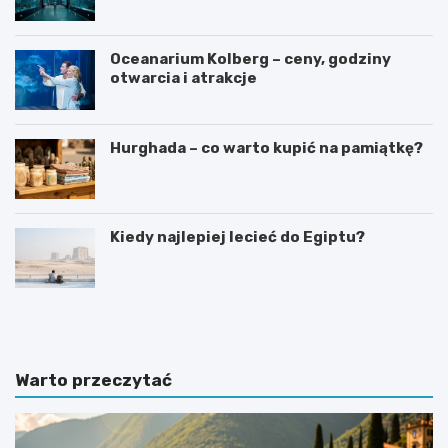
Oceanarium Kolberg – ceny, godziny
otwarcia i atrakcje
Hurghada – co warto kupić na pamiątkę?
Kiedy najlepiej lecieć do Egiptu?
C
N
z
a
y
j
n
l
a
e
Warto przeczytać
B
p
a
s
l
z
i
e