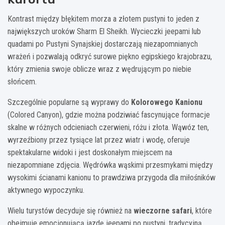
Kontrast między błękitem morza a złotem pustyni to jeden z
największych uroków Sharm El Sheikh. Wycieczki jeepami lub
quadami po Pustyni Synajskiej dostarczają niezapomnianych
wrażeń i pozwalają odkryć surowe piękno egipskiego krajobrazu,
który zmienia swoje oblicze wraz z wędrującym po niebie
słońcem.
Szczególnie popularne są wyprawy do
Kolorowego Kanionu
(Colored Canyon), gdzie można podziwiać fascynujące formacje
skalne w różnych odcieniach czerwieni, różu i złota. Wąwóz ten,
wyrzeźbiony przez tysiące lat przez wiatr i wodę, oferuje
spektakularne widoki i jest doskonałym miejscem na
niezapomniane zdjęcia. Wędrówka wąskimi przesmykami między
wysokimi ścianami kanionu to prawdziwa przygoda dla miłośników
aktywnego wypoczynku.
Wielu turystów decyduje się również na
wieczorne safari
, które
obejmuje emocjonującą jazdę jeepami po pustyni, tradycyjną