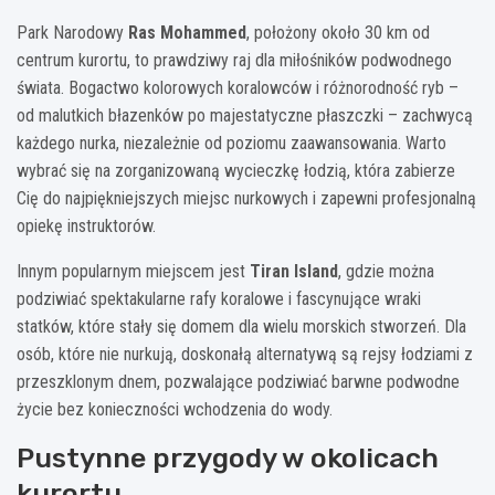
Park Narodowy
Ras Mohammed
, położony około 30 km od
centrum kurortu, to prawdziwy raj dla miłośników podwodnego
świata. Bogactwo kolorowych koralowców i różnorodność ryb –
od malutkich błazenków po majestatyczne płaszczki – zachwycą
każdego nurka, niezależnie od poziomu zaawansowania. Warto
wybrać się na zorganizowaną wycieczkę łodzią, która zabierze
Cię do najpiękniejszych miejsc nurkowych i zapewni profesjonalną
opiekę instruktorów.
Innym popularnym miejscem jest
Tiran Island
, gdzie można
podziwiać spektakularne rafy koralowe i fascynujące wraki
statków, które stały się domem dla wielu morskich stworzeń. Dla
osób, które nie nurkują, doskonałą alternatywą są rejsy łodziami z
przeszklonym dnem, pozwalające podziwiać barwne podwodne
życie bez konieczności wchodzenia do wody.
Pustynne przygody w okolicach
kurortu