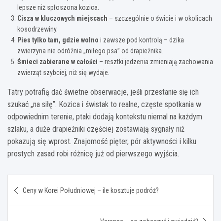
lepsze niż spłoszona kozica.
Cisza w kluczowych miejscach
– szczególnie o świcie i w okolicach
kosodrzewiny.
Pies tylko tam, gdzie wolno
i zawsze pod kontrolą – dzika
zwierzyna nie odróżnia „miłego psa” od drapieżnika.
Śmieci zabierane w całości
– resztki jedzenia zmieniają zachowania
zwierząt szybciej, niż się wydaje.
Tatry potrafią dać świetne obserwacje, jeśli przestanie się ich
szukać „na siłę”. Kozica i świstak to realne, częste spotkania w
odpowiednim terenie, ptaki dodają kontekstu niemal na każdym
szlaku, a duże drapieżniki częściej zostawiają sygnały niż
pokazują się wprost. Znajomość pięter, pór aktywności i kilku
prostych zasad robi różnicę już od pierwszego wyjścia.
Nawigacja
Ceny w Korei Południowej – ile kosztuje podróż?
wpisu