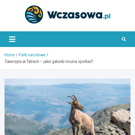
Skip
to
content
www.wczasowa.pl
Home
Parki narodowe
Zwierzęta w Tatrach – jakie gatunki można spotkać?