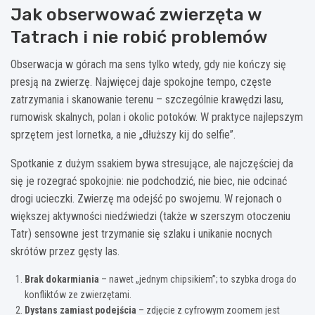
Jak obserwować zwierzęta w
Tatrach i nie robić problemów
Obserwacja w górach ma sens tylko wtedy, gdy nie kończy się
presją na zwierzę. Najwięcej daje spokojne tempo, częste
zatrzymania i skanowanie terenu – szczególnie krawędzi lasu,
rumowisk skalnych, polan i okolic potoków. W praktyce najlepszym
sprzętem jest lornetka, a nie „dłuższy kij do selfie”.
Spotkanie z dużym ssakiem bywa stresujące, ale najczęściej da
się je rozegrać spokojnie: nie podchodzić, nie biec, nie odcinać
drogi ucieczki. Zwierzę ma odejść po swojemu. W rejonach o
większej aktywności niedźwiedzi (także w szerszym otoczeniu
Tatr) sensowne jest trzymanie się szlaku i unikanie nocnych
skrótów przez gęsty las.
Brak dokarmiania
– nawet „jednym chipsikiem”; to szybka droga do
konfliktów ze zwierzętami.
Dystans zamiast podejścia
– zdjęcie z cyfrowym zoomem jest