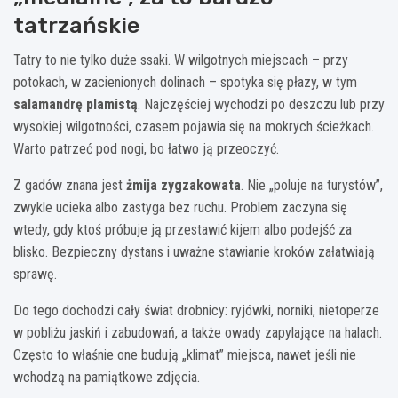
tatrzańskie
Tatry to nie tylko duże ssaki. W wilgotnych miejscach – przy
potokach, w zacienionych dolinach – spotyka się płazy, w tym
salamandrę plamistą
. Najczęściej wychodzi po deszczu lub przy
wysokiej wilgotności, czasem pojawia się na mokrych ścieżkach.
Warto patrzeć pod nogi, bo łatwo ją przeoczyć.
Z gadów znana jest
żmija zygzakowata
. Nie „poluje na turystów”,
zwykle ucieka albo zastyga bez ruchu. Problem zaczyna się
wtedy, gdy ktoś próbuje ją przestawić kijem albo podejść za
blisko. Bezpieczny dystans i uważne stawianie kroków załatwiają
sprawę.
Do tego dochodzi cały świat drobnicy: ryjówki, norniki, nietoperze
w pobliżu jaskiń i zabudowań, a także owady zapylające na halach.
Często to właśnie one budują „klimat” miejsca, nawet jeśli nie
wchodzą na pamiątkowe zdjęcia.