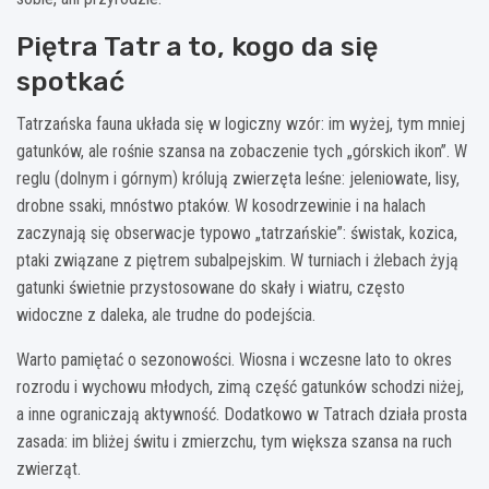
Piętra Tatr a to, kogo da się
spotkać
Tatrzańska fauna układa się w logiczny wzór: im wyżej, tym mniej
gatunków, ale rośnie szansa na zobaczenie tych „górskich ikon”. W
reglu (dolnym i górnym) królują zwierzęta leśne: jeleniowate, lisy,
drobne ssaki, mnóstwo ptaków. W kosodrzewinie i na halach
zaczynają się obserwacje typowo „tatrzańskie”: świstak, kozica,
ptaki związane z piętrem subalpejskim. W turniach i żlebach żyją
gatunki świetnie przystosowane do skały i wiatru, często
widoczne z daleka, ale trudne do podejścia.
Warto pamiętać o sezonowości. Wiosna i wczesne lato to okres
rozrodu i wychowu młodych, zimą część gatunków schodzi niżej,
a inne ograniczają aktywność. Dodatkowo w Tatrach działa prosta
zasada: im bliżej świtu i zmierzchu, tym większa szansa na ruch
zwierząt.