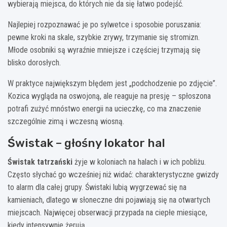
wybierają miejsca, do których nie da się łatwo podejść.
Najlepiej rozpoznawać je po sylwetce i sposobie poruszania:
pewne kroki na skale, szybkie zrywy, trzymanie się stromizn.
Młode osobniki są wyraźnie mniejsze i częściej trzymają się
blisko dorosłych.
W praktyce największym błędem jest „podchodzenie po zdjęcie”.
Kozica wygląda na oswojoną, ale reaguje na presję – spłoszona
potrafi zużyć mnóstwo energii na ucieczkę, co ma znaczenie
szczególnie zimą i wczesną wiosną.
Świstak – głośny lokator hal
Świstak tatrzański
żyje w koloniach na halach i w ich pobliżu.
Często słychać go wcześniej niż widać: charakterystyczne gwizdy
to alarm dla całej grupy. Świstaki lubią wygrzewać się na
kamieniach, dlatego w słoneczne dni pojawiają się na otwartych
miejscach. Najwięcej obserwacji przypada na ciepłe miesiące,
kiedy intensywnie żerują.