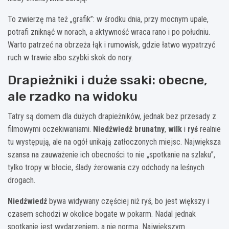
To zwierzę ma też „grafik”: w środku dnia, przy mocnym upale,
potrafi zniknąć w norach, a aktywność wraca rano i po południu.
Warto patrzeć na obrzeża łąk i rumowisk, gdzie łatwo wypatrzyć
ruch w trawie albo szybki skok do nory.
Drapieżniki i duże ssaki: obecne,
ale rzadko na widoku
Tatry są domem dla dużych drapieżników, jednak bez przesady z
filmowymi oczekiwaniami.
Niedźwiedź brunatny
,
wilk
i
ryś
realnie
tu występują, ale na ogół unikają zatłoczonych miejsc. Największa
szansa na zauważenie ich obecności to nie „spotkanie na szlaku”,
tylko tropy w błocie, ślady żerowania czy odchody na leśnych
drogach.
Niedźwiedź
bywa widywany częściej niż ryś, bo jest większy i
czasem schodzi w okolice bogate w pokarm. Nadal jednak
spotkanie jest wydarzeniem, a nie normą. Największym