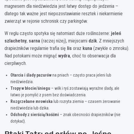
magnesem dla niedźwiedzia jest łatwy dostęp do jedzenia –
dlatego tak ważne jest niepozostawianie resztek i niekarmienie
zwierząt w rejonie schronisk czy parkingów.
W reglu często spotyka się natomiast duże roślinożerne:
jeleń
szlachetny
,
sarna
(raczej niżej), miejscami
dzik
. Z mniejszych
drapieżników regularnie trafia się
lis
oraz
kuna
(zwykle o zmroku).
Nad potokami może mignąć
wydra
, choć to obserwacja dla
cierpliwych.
Otarcia i ślady pazurów
na pniach – często praca jeleni lub
niedźwiedzia.
Tropy w błocie/śniegu
– wilk i ryś zostawiają wyraźne ślady, ale
łatwo je pomylić z psem bez doświadczenia.
Rozgrzebane mrowiska
lub rozryta ziemia – czasem żerowanie
niedźwiedzia lub dzika.
Odchody z sierścią/kośćmi
– znak obecności drapieżników (nie
dotykać).
Ptaki Tatr: od orłów po „leśne