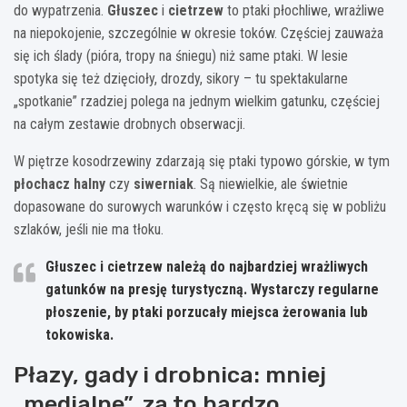
do wypatrzenia.
Głuszec
i
cietrzew
to ptaki płochliwe, wrażliwe
na niepokojenie, szczególnie w okresie toków. Częściej zauważa
się ich ślady (pióra, tropy na śniegu) niż same ptaki. W lesie
spotyka się też dzięcioły, drozdy, sikory – tu spektakularne
„spotkanie” rzadziej polega na jednym wielkim gatunku, częściej
na całym zestawie drobnych obserwacji.
W piętrze kosodrzewiny zdarzają się ptaki typowo górskie, w tym
płochacz halny
czy
siwerniak
. Są niewielkie, ale świetnie
dopasowane do surowych warunków i często kręcą się w pobliżu
szlaków, jeśli nie ma tłoku.
Głuszec i cietrzew
należą do najbardziej wrażliwych
gatunków na presję turystyczną. Wystarczy regularne
płoszenie, by ptaki porzucały miejsca żerowania lub
tokowiska.
Płazy, gady i drobnica: mniej
„medialne”, za to bardzo